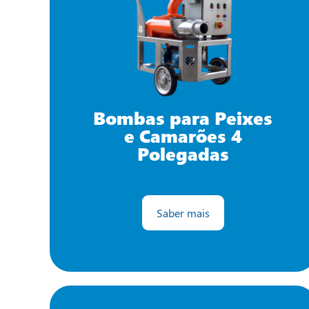
Bombas para Peixes
e Camarões 4
Polegadas
Saber mais